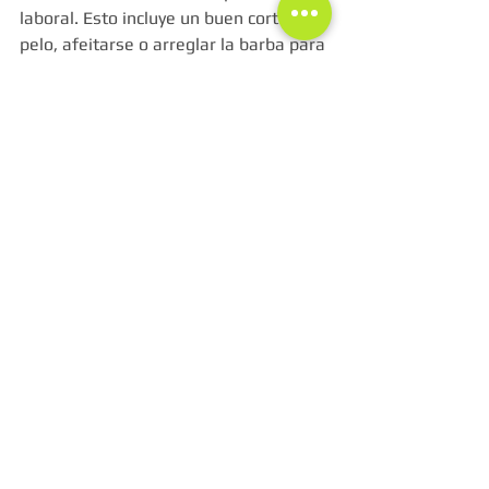
laboral. Esto incluye un buen corte de 
pelo, afeitarse o arreglar la barba para 
los hombres, maquillaje natural para 
las mujeres, y cuidado de la piel para 
todos. 
Presta atención a detalles como 
las manos - y a veces los pies - ya que 
juegan un papel importantísimo en 
algunas tomas. 
Además, es 
importante descansar bien la noche 
anterior para evitar las ojeras. No 
olvides que tu foto debe reflejar la 
mejor versión de ti mismo.
Sé fiel a tu estilo
Lo más importante es que te sientas 
cómodo y seas tu mismo. No te 
disfraces para la sesión fotográfica, 
sino elige prendas que te representen 