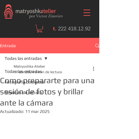
por Victor Zinoviev
t.
222 418.12.92
Entrada
Todas las entradas
Matryoshka Atelier
Todas las entradas
11 abr 2024
3 min de lectura
Como prepararte para una
Fotografía comercial
sesión de fotos y brillar
Sesiones de retrato
ante la cámara
Actualizado:
11 mar 2025