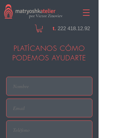
por Victor Zinoviev
t.
222 418.12.92
PLATÍCANOS CÓMO
PODEMOS AYUDARTE